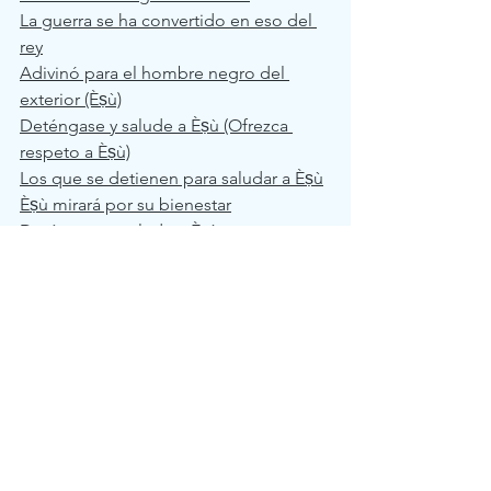
La guerra se ha convertido en eso del 
rey
Adivinó para el hombre negro del 
exterior (Èṣù)
Deténgase y salude a Èṣù (Ofrezca 
respeto a Èṣù)
Los que se detienen para saludar a Èṣù
Èṣù mirará por su bienestar
Deténgase y salude a Èṣù.
See All
Recent Posts