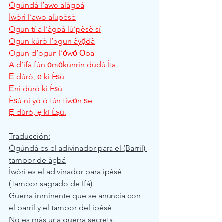
Ògúndá l’awo alàgbá
Ìwòrì l’awo alùpèsè
Ogun tí a l’àgbá lù’pèsè sí
Ogun kúrò l’ógun àyọ́dà
Ogun d’ogun l’ọ́wọ́ Ọba
A d’ífá fún ọ́mọ́kùnrin dúdú Ìta
Ẹ dúró, ẹ kí Èṣù
Ẹni dúró kí Èṣù
Èṣù ni yó ò tún tiwọ́n ṣe
Ẹ dúró, ẹ kí Èṣù.
Traducción:
Ògúndá es el adivinador para el (Barril) 
tambor de àgbá
Ìwòrì es el adivinador para ìpèsè 
(Tambor sagrado de Ifá)
Guerra inminente que se anuncia con 
el barril y el tambor del ìpèsè
No es más una guerra secreta