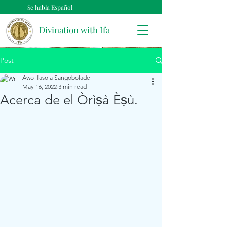
| Se habla Español
Divination with Ifa
Post
Awo Ifasola Sangobolade
May 16, 2022
3 min read
Acerca de el Òrìṣà Èṣù.